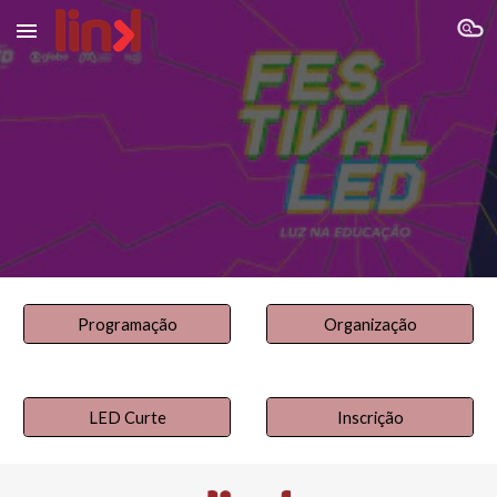
Skip to main content
Skip to navigation
Programação
Organização
LED Curte
Inscrição