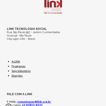
LINK TECNOLOGIA SOCIAL
Rua São Paulo 997 - Jardim Cunhambebe
Guarujá- São Paulo
Cep 1450-060 - Brasil
A LINK
Programas
Seja Voluntário
Doações
FALE COM A LINK
E-MAIL:
comunicacao@link.org.br
WhatsApp
:
13 97813-6153