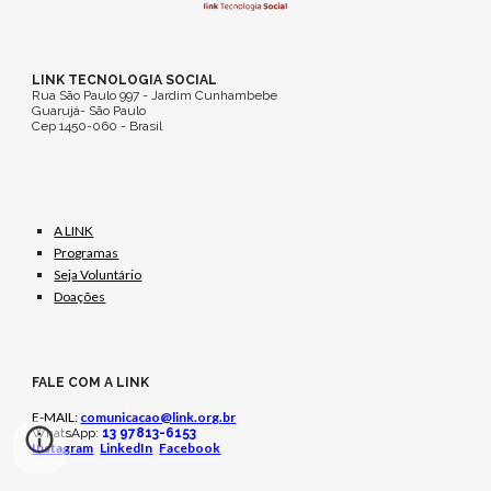
LINK TECNOLOGIA SOCIAL
Rua São Paulo 997 - Jardim Cunhambebe
Guarujá- São Paulo
Cep 1450-060 - Brasil
A LINK
Programas
Seja Voluntário
Doações
FALE COM A LINK
E-MAIL:
comunicacao@link.org.br
WhatsApp
:
13 97813-6153
Instagram
LinkedIn
Facebook